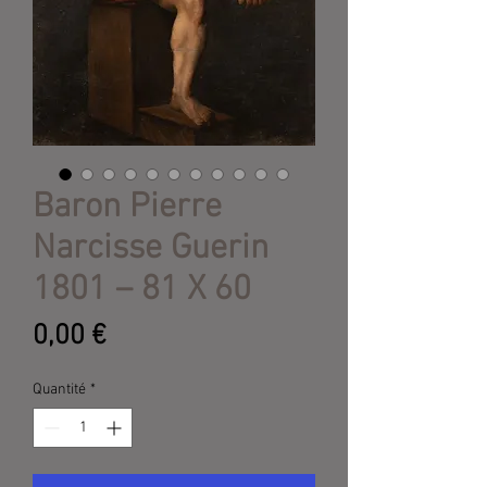
Baron Pierre
Narcisse Guerin
1801 – 81 X 60
Prix
0,00 €
Quantité
*