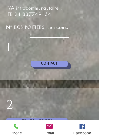
TVA intracommunautaire :
FR
24 337749154
N° RCS POITIERS :en cours
1
CONTACT
2
TOILES INEDITES
Phone
Email
Facebook