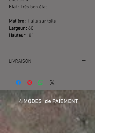
Charles X
Etat :
Très bon état
Matière :
Huile sur toile
Largeur :
60
Hauteur :
81
LIVRAISON
Livraison France -UPS 65 €
4 MODES de PAIEMENT