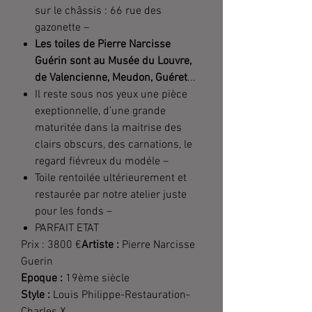
sur le châssis : 66 rue des
gazonette –
Les toiles de Pierre Narcisse
Guérin sont au Musée du Louvre,
de Valencienne, Meudon, Guéret
...
Il reste sous nos yeux une pièce
exeptionnelle, d’une grande
maturitée dans la maitrise des
clairs obscurs, des carnations, le
regard fiévreux du modéle –
Toile rentoilée ultérieurement et
restaurée par notre atelier juste
pour les fonds –
PARFAIT ETAT
Prix : 3800 €
Artiste :
Pierre Narcisse
Guerin
Epoque :
19ème siècle
Style :
Louis Philippe-Restauration-