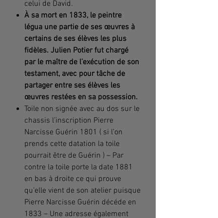
celui de David.
À sa mort en 1833, le peintre
légua une partie de ses œuvres à
certains de ses élèves les plus
fidèles. Julien Potier fut chargé
par le maître de l’exécution de son
testament, avec pour tâche de
partager entre ses élèves les
œuvres restées en sa possession.
Toile non signée avec au dos sur le
chassis l’inscription Pierre
Narcisse Guérin 1801 ( si l’on
prends cette datation la toile
pourrait être de Guérin ) – Par
contre la toile porte la date 1881
en bas à droite ce qui prouve
qu’elle vient de son atelier puisque
Pierre Narcisse Guérin décéde en
1833 – Une adresse également