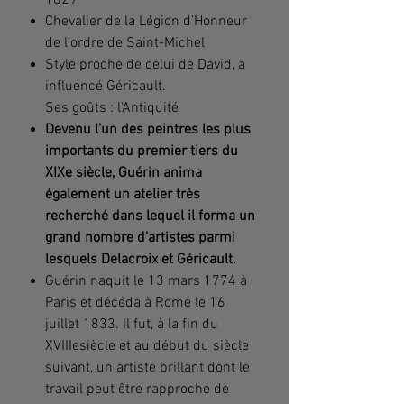
1829
Chevalier de la Légion d’Honneur
de l’ordre de Saint-Michel
Style proche de celui de David, a
influencé Géricault.
Ses goûts : l’Antiquité
Devenu l’un des peintres les plus
importants du premier tiers du
XIXe siècle, Guérin anima
également un atelier très
recherché dans lequel il forma un
grand nombre d’artistes parmi
lesquels Delacroix et Géricault.
Guérin naquit le 13 mars 1774 à
Paris et décéda à Rome le 16
juillet 1833. Il fut, à la fin du
XVIIIesiècle et au début du siècle
suivant, un artiste brillant dont le
travail peut être rapproché de