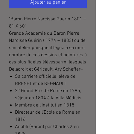
Ajouter au panier
"Baron Pierre Narcisse Guerin 1801 –
81 X 60"
Grande Académie du Baron Pierre
Narcisse Guérin ( 1774 – 1833) ou de
son atelier puisque il légua à sa mort
nombre de ces dessins et peintures à
ces plus fidèles élèvesparmi lesquels
Delacroix et Géricault, Ary Scheffer–
Sa carrière officielle :élève de
BRENET et de REGNAULT
2° Grand Prix de Rome en 1795,
séjour en 1804 à la Villa Médicis
Membre de l’Institut en 1815
Directeur de l’Ecole de Rome en
1816
Anobli (Baron) par Charles X en