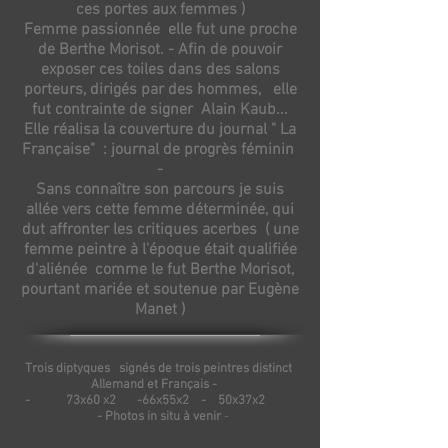
ces portes aux femmes )
Femme passionnée elle fut une proche
de Berthe Morisot. - Afin de pouvoir
exposer ces toiles dans des salons
porteurs, dirigés par des hommes, elle
fut contrainte de signer Alain Kaub...
Elle réalisa la couverture du journal " La
Française" : journal de progrès féminin
-
Sans connaître son parcours je suis
allée vers cette femme déterminée, qui
dut affronter les critiques acerbes ( une
femme peintre à l'époque était qualifiée
d'aliénée comme le fut Berthe Morisot,
pourtant mariée et soutenue par Eugène
Manet )
Trois diptyques signés de trois peintres distinct
Allemand et Français -
- 73x60 x2 -66x55x2 - 50x37x2
- Photos in situ à venir
-