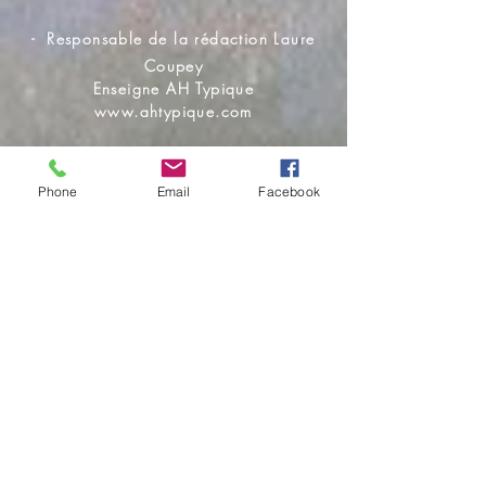
-
Responsable de la rédaction Laure
Coupey
Enseigne AH Typique
www.ahtypique.com
CodeAPE :4779Z commerce de détail
de biens d'occasion-
Phone
Email
Facebook
TVA intracommunautaire :
FR
24 337749154
N° RCS POITIERS :en cours
1
CONTACT