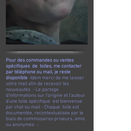
Pour des commandes ou ventes
spécifiques de toiles, me contacter
par téléphone ou mail, je reste
disponible
-Idem merci de me laisser
votre mail afin de recevoir les
nouveautés - Le partage
d'informations sur l'origine et l'auteur
d'une toile spécifique est bienvenue
par chat ou mail - Chaque toile est
documentée, recontextualisée par le
biais de commissaires priseurs, amis
ou anonymes -