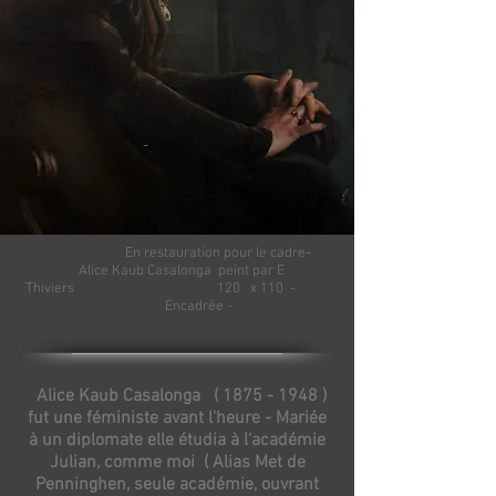
En restauration pour le cadre-
Alice Kaub Casalonga peint par E
Thiviers 120 x 110 -
Encadrée -
Alice Kaub Casalonga (
1875 - 1948
)
fut une féministe avant l'heure - Mariée
à un diplomate elle étudia à l'académie
Julian, comme moi ( Alias Met de
Penninghen, seule académie, ouvrant