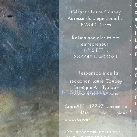
Gérant : Laure Coupey
c
Adresse du siège social :
82340 Dunes
Raison sociale: Micro
entrepreneur -
N° SIRET :
33774915400031
-
Responsable de la
rédaction Laure Coupey
Enseigne AH Typique
N° SIRET en cours
www.ahtypique.com
CodeAPE :4779Z commerce
de détail de biens
d'occasion-
TVA intracommunautaire :