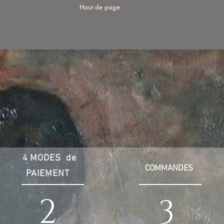
Haut de page
4 MODES de
COMMANDES
PAIEMENT
2
3