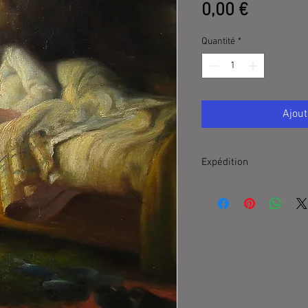
Prix
0,00 €
Quantité
*
Ajout
Expédition
France UPS 35 €