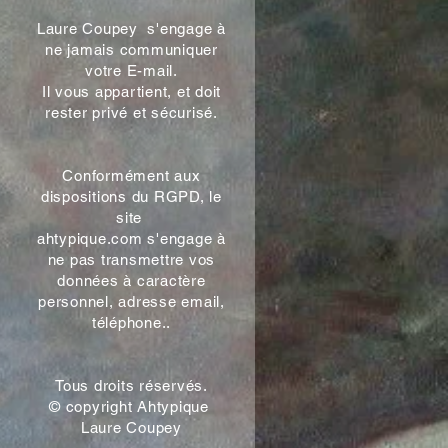
Laure Coupey s'engage à
ne jamais communiquer
votre E-mail.
Il vous appartient, et doit
rester privé et sécurisé.
Conformément aux
dispositions du RGPD, le
site
ahtypique.com s'engage à
ne pas transmettre vos
données à caractère
personnel, adresse email,
téléphone..
Tous droits réservés.
© copyright Ahtypique
Laure Coupey