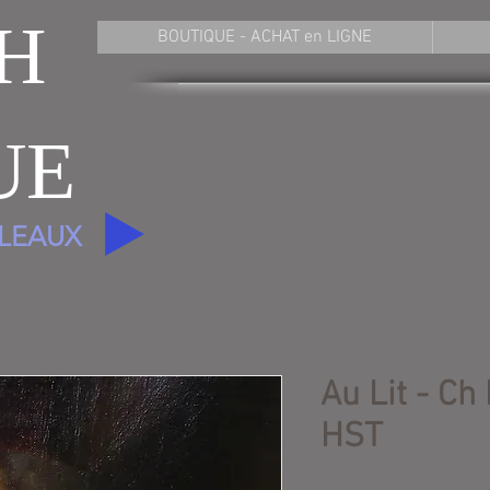
H
BOUTIQUE - ACHAT en LIGNE
UE
BLEAUX
Au Lit - Ch
HST