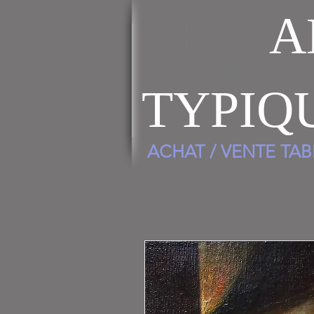
AH
A
TYPIQ
ACHAT / VENTE TA