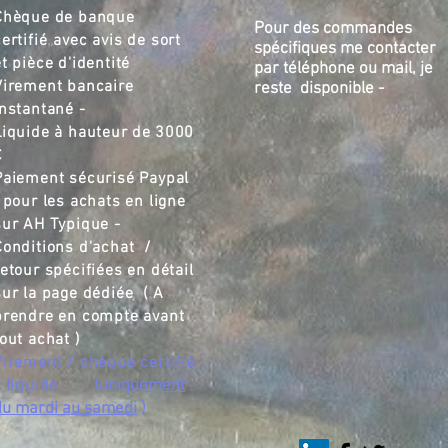
Chèque de banque
Pour des commandes
ertifié
,,
avec avis de sort
spécifiques me contacter
et pièce d'identité
par téléphone ou mail, je
Virement bancaire
reste disponible -
instantané -
Liquide à hauteur de
3000
€
Paiement sécurisé Paypal
pour les achats en ligne
sur AH Typique -
Conditions d'achat /
retour spécifiées en détail
sur la page dédiée ( A
prendre en compte avant
tout achat )
Virement / chèque certifié
/ liquide
(
uniquement
du mardi au samedi
)