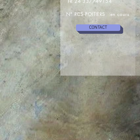
FR 24 337749154
N° RCS POITIERS :en cours
CONTACT