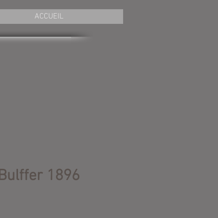
ACCUEIL
 Bulffer 1896