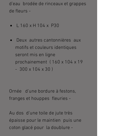
d'eau brodée de rinceaux et grappes
de fleurs -
L 160 x H 104 x P30
Deux autres cantonnières aux
motifs et couleurs identiques
seront mis en ligne
prochainement ( 160 x 104 x 19
- 300 x 104 x 30 )
Ornée d'une bordure à festons,
franges et houppes fleuries
-
Au dos d'une toile de jute très
épaisse pour le maintien puis une
coton glacé pour la doublure -