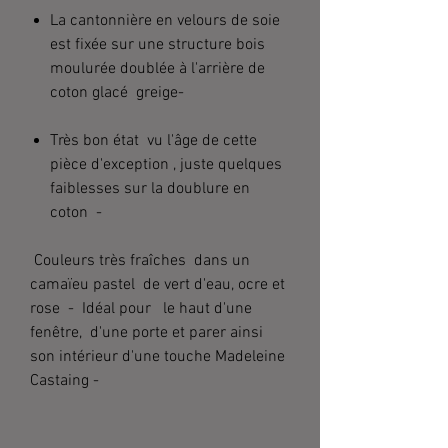
La cantonnière en velours de soie
est fixée sur une structure bois
moulurée doublée à l'arrière de
coton glacé greige-
Très bon état
vu l'âge de cette
pièce d'exception
, juste quelques
faiblesses sur la doublure en
coton -
Couleurs très fraîches dans un
camaïeu pastel de vert d'eau, ocre et
rose - Idéal pour le haut d'une
fenêtre, d'une porte et parer ainsi
son intérieur d'une touche Madeleine
Castaing -