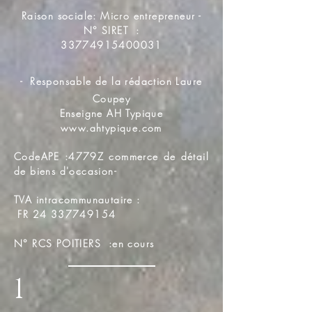
Raison sociale: Micro entrepreneur -
N° SIRET :
33774915400031
-
Responsable de la rédaction Laure
Coupey
Enseigne AH Typique
www.ahtypique.com
CodeAPE :4779Z commerce de détail
de biens d'occasion-
TVA intracommunautaire :
FR
24 337749154
N° RCS POITIERS :en cours
1