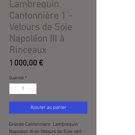
Lambrequin
Cantonnière 1 -
Velours de Soie
Napoléon III à
Rinceaux
Prix
1 000,00 €
Quantité
*
Ajouter au panier
Grande Cantonnière Lambrequin
Napoléon III en Velours de Soie vert