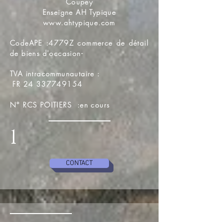
Coupey
Enseigne AH Typique
www.ahtypique.com
CodeAPE :4779Z commerce de détail
de biens d'occasion-
TVA intracommunautaire :
FR
24 337749154
N° RCS POITIERS :en cours
1
CONTACT