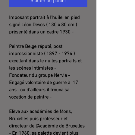
Ajouter au panier
Imposant portrait à l'huile, en pied
signé Léon Devos ( 130 x 80 cm )
présenté dans un cadre 1930 -
Peintre Belge réputé, post
impressionniste ( 1897 - 1974 )
excellant dans le nu les portraits et
les scènes intimistes -
Fondateur du groupe Nervia -
Engagé volontaire de guerre à .17
ans.. ou d'ailleurs il trouva sa
vocation de peintre -
Elève aux académies de Mons,
Bruxelles puis professeur et
directeur de l'Académie de Bruxelles
-
En 1960, sa palette devient plus