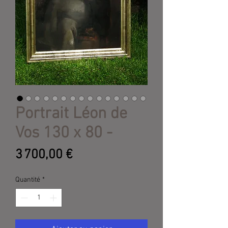
Portrait Léon de
Vos 130 x 80 -
Prix
3 700,00 €
Quantité
*