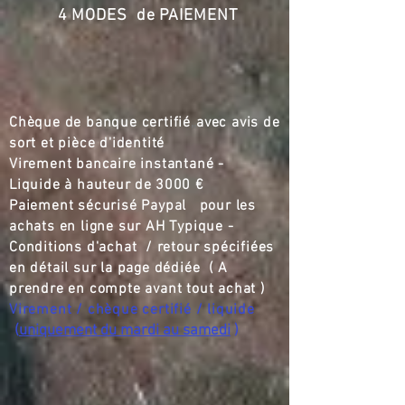
Gratuit
4 MODES de PAIEMENT
Livraison Thouars
40 €
Livraison par le vendeur en Vienne,
France
40 €
Livraison par le vendeur à Poitiers
Chèque de banque certifié
,,
avec avis de
40 €
sort et pièce d'identité
Livraison par le vendeur à Chinon
Virement bancaire instantané -
40 €
Liquide à hauteur de
3000 €
Livraison Douai la Fontaine
Paiement sécurisé Paypal pour les
40 €
achats en ligne sur AH Typique -
Livraison par le vendeur à Saumur
Conditions d'achat / retour spécifiées
40 €
en détail sur la page dédiée ( A
Livraison Montreuil Bellay
prendre en compte avant tout achat )
40 €
Livraison moins de 200 km
Virement / chèque certifié / liquide
60 €
(
uniquement du mardi au samedi
)
Transporteur France
200 €
Transporteur Europe
300 €