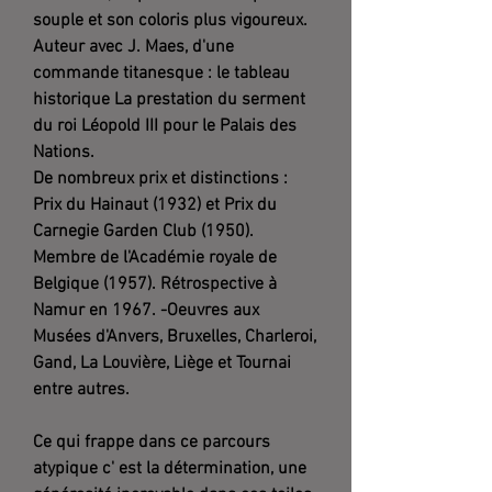
souple et son coloris plus vigoureux.
Auteur avec J. Maes, d'une
commande titanesque : le tableau
historique La prestation du serment
du roi Léopold III pour le Palais des
Nations.
De nombreux prix et distinctions :
Prix du Hainaut (1932) et Prix du
Carnegie Garden Club (1950).
Membre de l'Académie royale de
Belgique (1957). Rétrospective à
Namur en 1967. -Oeuvres aux
Musées d'Anvers, Bruxelles, Charleroi,
Gand, La Louvière, Liège et Tournai
entre autres.
Ce qui frappe dans ce parcours
atypique c' est la détermination, une