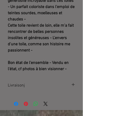
générosité incroyable dans ces toiles
- Un parfait coloriste dans l'emploi de
teintes sourdes, moelleuses et
chaudes -
Cette toile revient de loin, elle m'a fait
rencontrer de belles personnes
insolites et généreuses - L'envers
d'une toile, comme son histoire me
passionnent -
Bon état de l'ensemble - Vendu en
l'état, cf photos à bien visionner -
Livraisonj
Dimensions : H130 x L80 x P4
Livraison
Livraison par le vendeur à Loudun