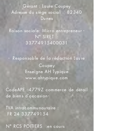
Gérant : Laure Coupey
Adresse du siège social : 82340
Dunes
Raison sociale: Micro entrepreneur -
N° SIRET :
33774915400031
-
Responsable de la rédaction Laure
Coupey
Enseigne AH Typique
www.ahtypique.com
CodeAPE :4779Z commerce de détail
de biens d'occasion-
TVA intracommunautaire :
FR
24 337749154
N° RCS POITIERS :en cours