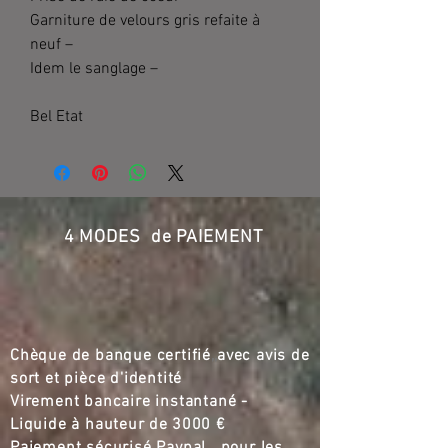
Garniture de velours gris refaite à
neuf –
Idem le sanglage –
Bel Etat
4 MODES de PAIEMENT
Chèque de banque certifié
,,
avec avis de
sort et pièce d'identité
Virement bancaire instantané -
Liquide à hauteur de
3000 €