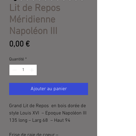
Lit de Repos
Méridienne
Napoléon III
Prix
0,00 €
Quantité
*
Ajouter au panier
Grand Lit de Repos en bois dorée de
style Louis XVI – Epoque Napoléon III
135 long – Larg 68 – Haut 94
Frise de raie de coeur –