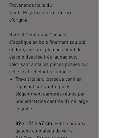
Provenance Italie du
Nord. Polychromies et dorure
d’origine
Rare et Genéreuse Console
d’applique en bois finement sculpté
et doré, avec un plateau à fond de
glace bideautée très audacieux,
valorisant ainsi les pièces posées sur
celle ci et reflétant la lumière –
Travail italien, baroque vénitien
reposant sur quatre pieds
élégamment cambrés réunis par
une entretoise centrée d’une large
coquille –
89 x 124 x 47 cm
. Petit manque à
gauche au plateau de verre.