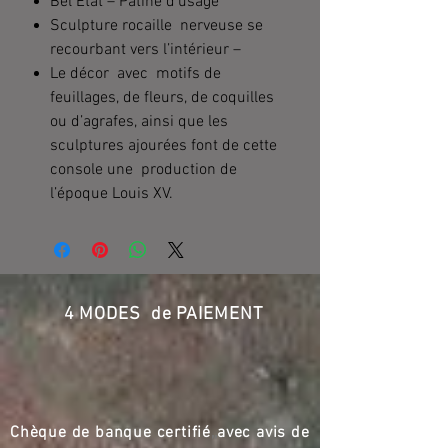
Bel Etat – Patine d’usage
Sculpture rocaille nerveuse se
recourbant vers l’intérieur –
Le décor avec motifs de
feuillages, de fleurs, de coquilles
ou d’agrafes, ainsi que les
sculptures ajourées font de cette
console une production de
l’époque Louis XV.
4 MODES de PAIEMENT
Chèque de banque certifié
,,
avec avis de