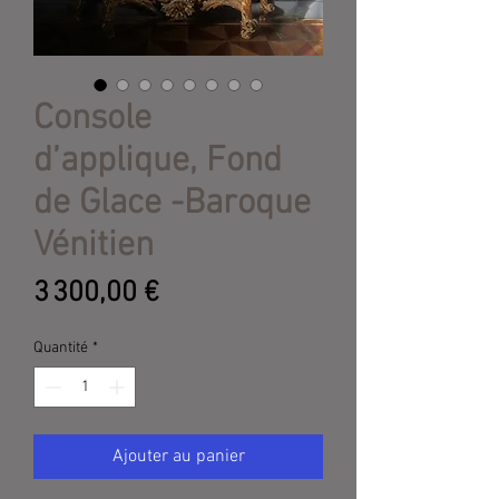
Console
d’applique, Fond
de Glace -Baroque
Vénitien
Prix
3 300,00 €
Quantité
*
Ajouter au panier