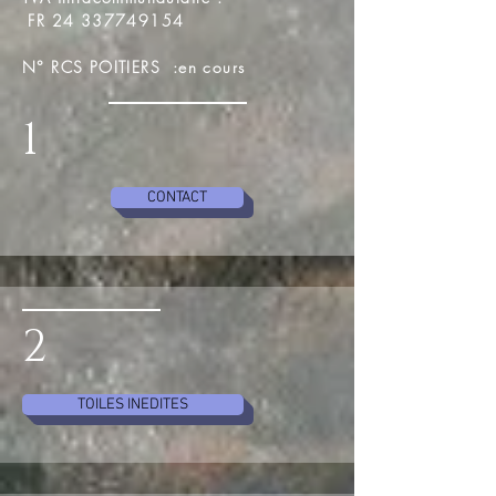
FR
24 337749154
N° RCS POITIERS :en cours
1
CONTACT
2
TOILES INEDITES